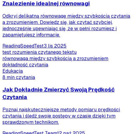
Znalezienie idealnej równowagi
Odkryj delikatną równowagę między szybkością czytania
a zrozumieniem. Dowiedz się, jak czytać szybciej,
jednocześnie upewniając się, że w pełni rozumiesz i
zapamiętujesz informacje.
ReadingSpeedTest
3 lis 2025
test rozumienia czytanego tekstu
równowaga między szybkością a zrozumieniem
dokładność czytania
Edukacja
8 min czytania
Jak Dokładnie Zmierzyć Swoją Prędkość
Czytania
Poznaj najskuteczniejsze metody pomiaru prędkości
czytania i śledź swoje postępy w czasie dzięki tym
sprawdzonym technikom.
ReadingSpeedTest Team
12 paź 2025