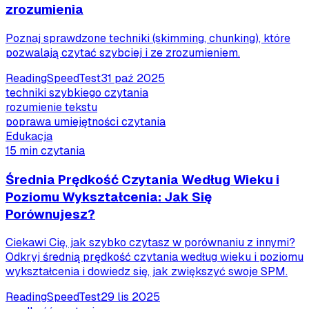
zrozumienia
Poznaj sprawdzone techniki (skimming, chunking), które
pozwalają czytać szybciej i ze zrozumieniem.
ReadingSpeedTest
31 paź 2025
techniki szybkiego czytania
rozumienie tekstu
poprawa umiejętności czytania
Edukacja
15 min czytania
Średnia Prędkość Czytania Według Wieku i
Poziomu Wykształcenia: Jak Się
Porównujesz?
Ciekawi Cię, jak szybko czytasz w porównaniu z innymi?
Odkryj średnią prędkość czytania według wieku i poziomu
wykształcenia i dowiedz się, jak zwiększyć swoje SPM.
ReadingSpeedTest
29 lis 2025