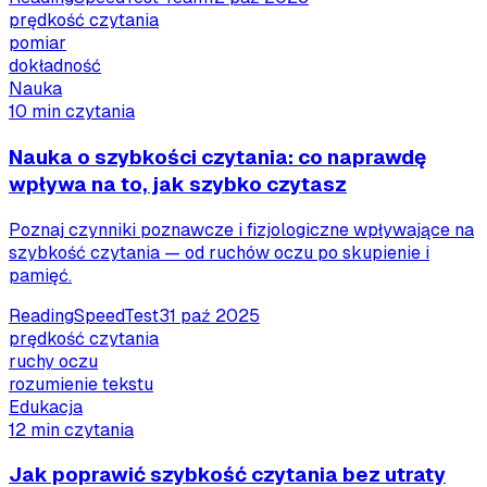
prędkość czytania
pomiar
dokładność
Nauka
10 min czytania
Nauka o szybkości czytania: co naprawdę
wpływa na to, jak szybko czytasz
Poznaj czynniki poznawcze i fizjologiczne wpływające na
szybkość czytania — od ruchów oczu po skupienie i
pamięć.
ReadingSpeedTest
31 paź 2025
prędkość czytania
ruchy oczu
rozumienie tekstu
Edukacja
12 min czytania
Jak poprawić szybkość czytania bez utraty