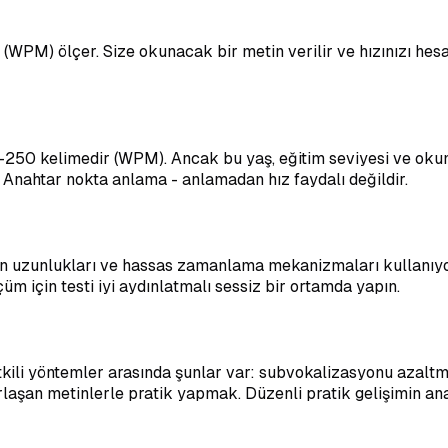
(WPM) ölçer. Size okunacak bir metin verilir ve hızınızı hes
0-250 kelimedir (WPM). Ancak bu yaş, eğitim seviyesi ve ok
Anahtar nokta anlama - anlamadan hız faydalı değildir.
in uzunlukları ve hassas zamanlama mekanizmaları kullanıyor
lçüm için testi iyi aydınlatmalı sessiz bir ortamda yapın.
r. Etkili yöntemler arasında şunlar var: subvokalizasyonu aza
laşan metinlerle pratik yapmak. Düzenli pratik gelişimin ana